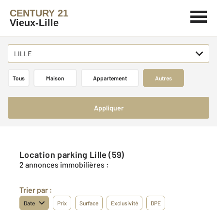
CENTURY 21
Vieux-Lille
LILLE
Tous
Maison
Appartement
Autres
Appliquer
Location parking Lille (59)
2 annonces immobilières :
Trier par :
Date
Prix
Surface
Exclusivité
DPE