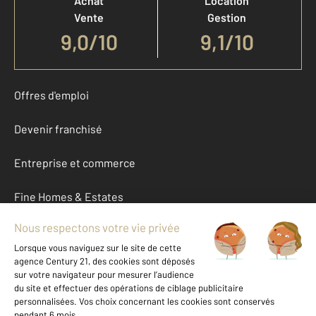
Achat
Location
Vente
Gestion
9,0
/
10
9,1/10
Offres d'emploi
Devenir franchisé
Entreprise et commerce
Fine Homes & Estates
À propos
International
Nous contacter