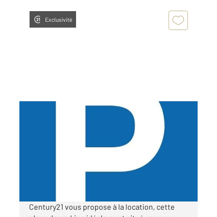
Exclusivité
LILLE 59
2
12 m
Ref : 2590
Parking à louer
120 €
par mois charges comprises
Century21 vous propose à la location, cette