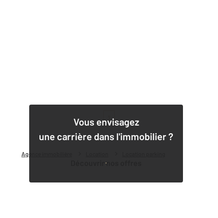
1
Vous envisagez
une carrière dans l'immobilier ?
Agence immobilière
Location
Location parking
Découvrir nos offres