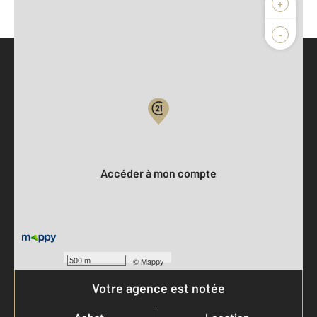
+
-
Parlons de vous, parlons biens
Votre compte :
Accéder à mon compte
500 m
©
Mappy
Votre agence est notée